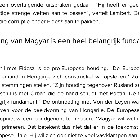
en overtuigende uitspraken gedaan. “Hij heeft er geen 
ige strenge wetten aan te passen”, vertelt Lambert. De
die corruptie onder Fidesz aan te pakken. 
ng van Magyar is een heel belangrijk fund
chil met Fidesz is de pro-Europese houding. “De Europe
iemand in Hongarije zich constructief wil opstellen." Zo 
ns stemmingen stellen. “Zijn houding tegenover Rusland za
schil is met Orbán die de hand schudt met Poetin. De t
grijk fundament.” De ontmoeting met Von der Leyen wa
 geven voor de beeldvorming van Hongarije. De Europese
 opnieuw een bondgenoot te hebben. “Magyar wil wel nog
rimeren. Dat betekent dus niet dat er in de toekomst n
pese Unie. Hij wil zich ook niet te veel vastklampen aan '