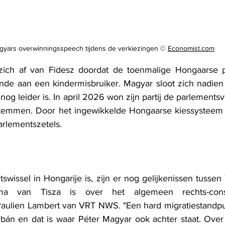
gyars overwinningsspeech tijdens de verkiezingen © 
Economist.com
j zich af van Fidesz doordat de toenmalige Hongaarse p
ende aan een kindermisbruiker. Magyar sloot zich nadien a
 nog leider is. In april 2026 won zijn partij de parlements
temmen. Door het ingewikkelde Hongaarse kiessysteem k
rlementszetels. 
issel in Hongarije is, zijn er nog gelijkenissen tussen 
mma van Tisza is over het algemeen rechts-conser
 Paulien Lambert van VRT NWS. "Een hard migratiestandpunt
án en dat is waar Péter Magyar ook achter staat. Over