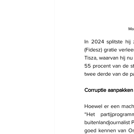
Ma
In 2024 splitste hi
(Fidesz) gratie verle
Tisza, waarvan hij nu
55 procent van de s
twee derde van de pa
Corruptie aanpakken
Hoewel er een machtsw
“Het partijprogra
buitenlandjournalist
goed kennen van Orb