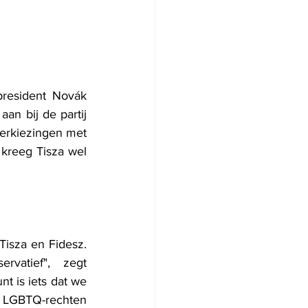
resident Novák 
an bij de partij 
verkiezingen met 
reeg Tisza wel 
Tisza en Fidesz. 
vatief", zegt 
 is iets dat we 
 LGBTQ-rechten 