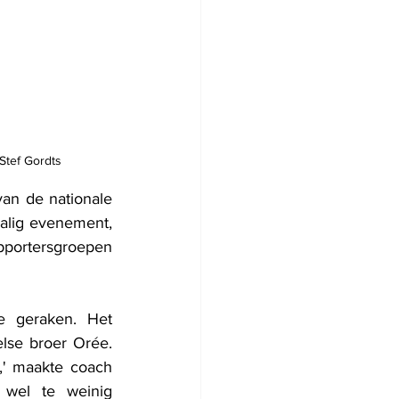
Stef Gordts
an de nationale 
alig evenement, 
pportersgroepen 
 geraken. Het 
lse broer Orée. 
,' maakte coach 
wel te weinig 