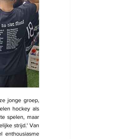
ze jonge groep, 
elen hockey als 
e spelen, maar 
ke strijd.' Van 
l enthousiasme 