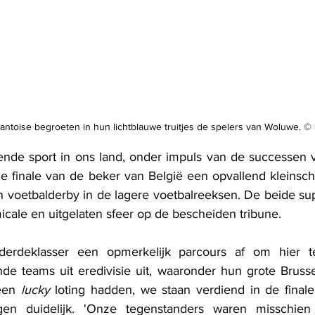
ntoise begroeten in hun lichtblauwe truitjes de spelers van Woluwe. © 
nde sport in ons land, onder impuls van de successen v
 de finale van de beker van België een opvallend kleinsch
n voetbalderby in de lagere voetbalreeksen. De beide su
cale en uitgelaten sfeer op de bescheiden tribune. 
erdeklasser een opmerkelijk parcours af om hier te
nde teams uit eredivisie uit, waaronder hun grote Brusse
een 
lucky
 loting hadden, we staan verdiend in de finale
en duidelijk. 'Onze tegenstanders waren misschien 