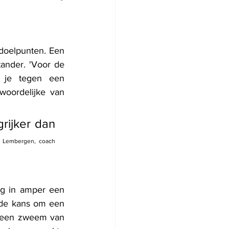
 doelpunten. Een 
ander. 'Voor de 
 je tegen een 
oordelijke van 
ijker dan 
 Lembergen, coach 
g in amper een 
de kans om een 
e een zweem van 