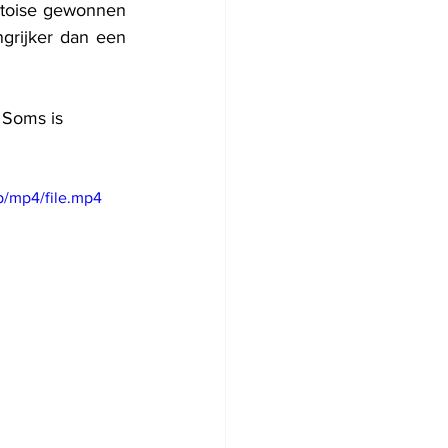
ntoise gewonnen 
grijker dan een 
 Soms is 
p/mp4/file.mp4