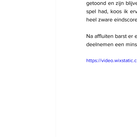
getoond en zijn blij
spel had, koos ik e
heel zware eindscore
Na affluiten barst er
deelnemen een minste
https://video.wixstat