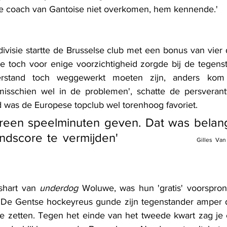
de coach van Gantoise niet overkomen, hem kennende.'
divisie startte de Brusselse club met een bonus van vier
die toch voor enige voorzichtigheid zorgde bij de tegenst
erstand toch weggewerkt moeten zijn, anders kom
isschien wel in de problemen', schatte de persverantw
rd was de Europese topclub wel torenhoog favoriet.
ereen speelminuten geven. Dat was belangr
een zware eindscore te vermijden'			   
Gilles Van
shart van 
underdog
 Woluwe, was hun 'gratis' voorspron
 De Gentse hockeyreus gunde zijn tegenstander amper 
 te zetten. Tegen het einde van het tweede kwart zag j