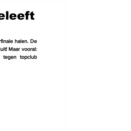
leeft
nale halen. De 
jonge spelersgroep nam de raad van hun coach ter harte: 'Doe je best, ga voluit! Maar vooral: 
 tegen topclub 