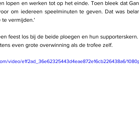
ven lopen en werken tot op het einde. Toen bleek dat Ga
rvoor om iedereen speelminuten te geven. Dat was belan
 te vermijden.'
 een feest los bij de beide ploegen en hun supporterskern.
ns even grote overwinning als de trofee zelf.
ic.com/video/e1f2ad_36e62325443d4eae872e16cb226438a6/1080