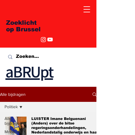
Zoeklicht
op Brussel
aBRUpt
Alle bijdragen
Politiek
Alle
LUISTER Imane Belguenani
bijdragen
(Anders) over de bitse
regeringsonderhandelingen,
Mobiliteit
Nederlandstalig onderwijs en haar