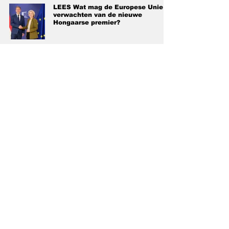
LEES Wat mag de Europese Unie
verwachten van de nieuwe
Hongaarse premier?
INTERVIEW “De toekomst van
Brussel is meertalig”: Schepen
Anaïs Maes over Nederlands in
Brussel
LEES Gemiste laatste kans voor
Vlaams parlement om statement te
maken over Eurosong
EXPLAINER 4 parlementen en 19
gemeenten? Brussel ontrafeld door