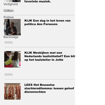
favoriete muziek.
Veiligheid
Cultuur
Politiek
KIJK Een dag in het leven van
Economie
politica Ans Persoons
Sport
Backstage
KIJK Meekijken met een
Nederlands taalinitiatief? Een blik
op het taalatelier in Jette
LEES Het Brusselse
slachtersdilemma: tussen geloof en
dierenrechten