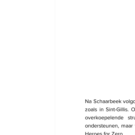
Na Schaarbeek volgde
zoals in Sint-Gillis.
overkoepelende st
ondersteunen, maar we
Heroes for Zero. 