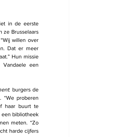
t in de eerste 
n ze Brusselaars 
“Wij willen over 
. Dat er meer 
at.” Hun missie 
s Vandaele een 
ent
: burgers de 
. “We proberen 
 haar buurt te 
 een bibliotheek 
nen meten. “Zo 
t harde cijfers 