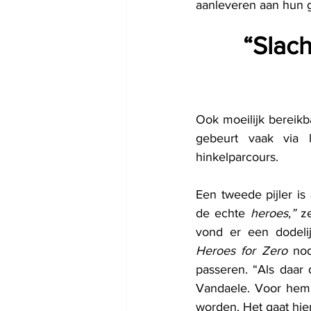
aanleveren aan hun 
“Slac
Ook moeilijk bereikb
gebeurt vaak via l
hinkelparcours.
Een tweede pijler is 
de echte 
heroes,”
 z
Heroes for Zero
 no
passeren. “Als daar
Vandaele. Voor hem i
worden. Het gaat hie