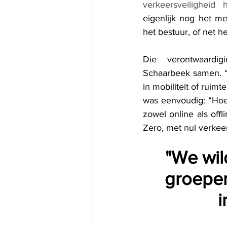
verkeersveiligheid
eigenlijk nog het me
het bestuur, of net h
Die verontwaardi
Schaarbeek samen. “W
in mobiliteit of ruim
was eenvoudig: “Hoe
zowel online als offl
Zero, met nul verke
"We wil
groepen
i