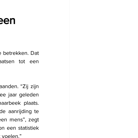
een 
e betrekken. Dat 
atsen tot een 
anden. “Zij zijn 
e jaar geleden 
vond er een dodelijke aanrijding plaats op de Kolonel Bourgstraat in Schaarbeek plaats. 
e aanrijding te 
en mens”, zegt 
 een statistiek 
 voelen.”