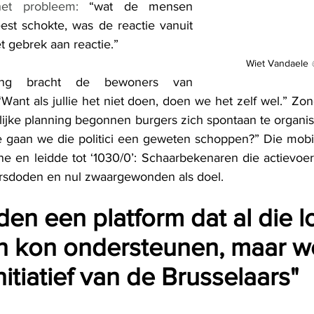
 het probleem: 
“wat de mensen 
est schokte, was de reactie vanuit 
et gebrek aan reactie.”
Wiet Vandaele 
ging bracht de bewoners van 
ant als jullie het niet doen, doen we het zelf wel.” Zon
telijke planning begonnen burgers zich spontaan te organi
 gaan we die politici een geweten schoppen?” Die mobil
ine en leidde tot ‘1030/0’: Schaarbekenaren die actievoe
ersdoden en nul zwaargewonden als doel.
den een platform dat al die l
 kon ondersteunen, maar we
nitiatief van de Brusselaars"