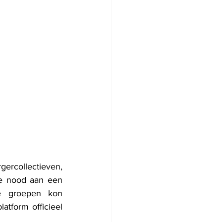
ercollectieven, 
 de nood aan een 
e groepen kon 
atform officieel 