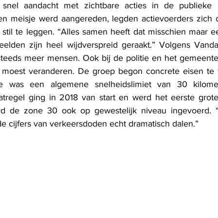
snel aandacht met zichtbare acties in de publieke 
en meisje werd aangereden, legden actievoerders zich o
stil te leggen. “Alles samen heeft dat misschien maar e
elden zijn heel wijdverspreid geraakt.” Volgens Vandae
teeds meer mensen. Ook bij de politie en het gemeenteb
ts moest veranderen. De groep begon concrete eisen te 
te was een algemene snelheidslimiet van 30 kilomet
tregel ging in 2018 van start en werd het eerste grote
d de zone 30 ook op gewestelijk niveau ingevoerd. “V
e cijfers van verkeersdoden echt dramatisch dalen.”