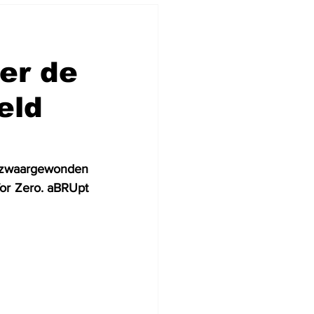
er de
eld
l zwaargewonden 
for Zero. aBRUpt 