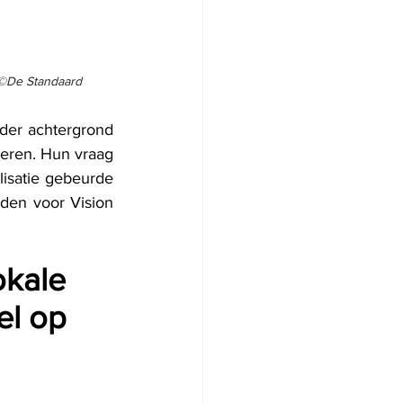
©De Standaard
der achtergrond 
seren. Hun vraag 
isatie gebeurde 
rden voor Vision 
okale 
l op 