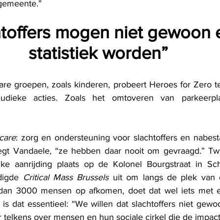
gemeente.”
htoffers mogen niet gewoon 
statistiek worden” 
are groepen, zoals kinderen, probeert Heroes for Zero
t
udieke acties. Zoals het omtoveren van parkeerpla
care
: zorg en ondersteuning voor slachtoffers en nabesta
egt Vandaele, “ze hebben daar nooit om gevraagd.” Twe
digde 
Critical Mass Brussels
 uit om langs de plek van d
 dan 3000 mensen op afkomen, doet dat wel iets met e
s dat essentieel: “We willen dat slachtoffers niet gewoon
r telkens over mensen en hun sociale cirkel die de impact