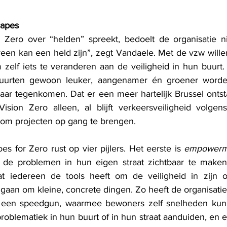
capes 
Zero over “helden” spreekt, bedoelt de organisatie nie
ereen kan een held zijn”, zegt Vandaele. Met de vzw wille
zelf iets te veranderen aan de veiligheid in hun buurt. 
uurten gewoon leuker, aangenamer én groener worden
aar tegenkomen. Dat er een meer hartelijk Brussel ontsta
ision Zero alleen, al blijft verkeersveiligheid volgen
 om projecten op gang te brengen.
 for Zero rust op vier pijlers. Het eerste is 
empowerm
de problemen in hun eigen straat zichtbaar te maken
t iedereen de tools heeft om de veiligheid in zijn of
gaan om kleine, concrete dingen. Zo heeft de organisatie
s een speedgun, waarmee bewoners zelf snelheden kun
blematiek in hun buurt of in hun straat aanduiden, en ech