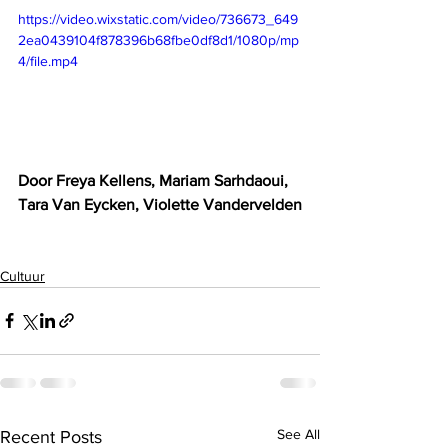
https://video.wixstatic.com/video/736673_649
2ea0439104f878396b68fbe0df8d1/1080p/mp
4/file.mp4
Door Freya Kellens, Mariam Sarhdaoui, 
Tara Van Eycken, Violette Vandervelden
Cultuur
See All
Recent Posts