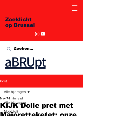
Zoeklicht
op Brussel
aBRUpt
Post
Alle bijdragen
May 7
1 min read
Alle bijdragen
KIJK Dolle pret met
Mobiliteit
Majoretteketet: onze