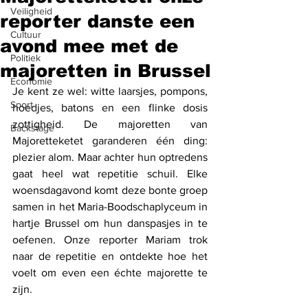
Veiligheid
reporter danste een
Cultuur
avond mee met de
Politiek
majoretten in Brussel
Economie
Je kent ze wel: witte laarsjes, pompons, 
Sport
hoedjes, batons en een flinke dosis 
zottigheid. De majoretten van 
Backstage
Majoretteketet garanderen één ding: 
plezier alom. Maar achter hun optredens 
gaat heel wat repetitie schuil. Elke 
woensdagavond komt deze bonte groep 
samen in het Maria-Boodschaplyceum in 
hartje Brussel om hun danspasjes in te 
oefenen. 
Onze reporter Mariam trok 
naar de repetitie en ontdekte hoe het 
voelt om even een échte majorette te 
zijn.