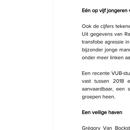
Eén op vijf jongeren
Ook de cijfers teke
Uit gegevens van Ra
transfobe agressie in 
bijzonder jonge mann
onder meer linken aa
Een recente VUB-stud
vast tussen 2018 
aanvaardbaar, een st
groepen heen.
Een veilige haven
Grégory Van Bocksta