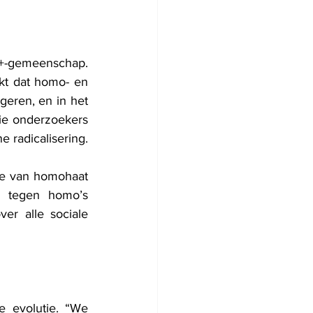
+-gemeenschap. 
t dat homo- en 
geren, en in het 
ie onderzoekers 
 radicalisering.
me van homohaat 
 tegen homo’s 
er alle sociale 
 evolutie. “We 