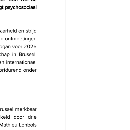
t psychosociaal 
arheid en strijd 
n ontmoetingen 
logan voor 2026 
ap in Brussel. 
 internationaal 
rtdurend onder 
ussel merkbaar 
eld door drie 
Mathieu Lonbois 