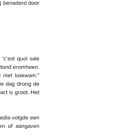
j benaderd door 
‘c'est quoi sale 
stond eromheen. 
 niet loskwam.” 
de dag drong de 
t is groot. Het 
edia volgde een 
en of aangaven 