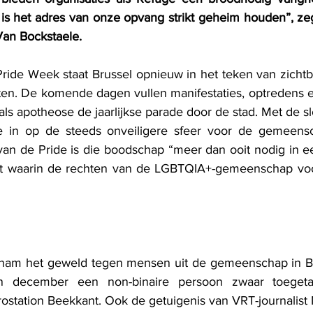
 is het adres van onze opvang strikt geheim houden”, zeg
Van Bockstaele.
ride Week staat Brussel opnieuw in het teken van zichtba
en. De komende dagen vullen manifestaties, optredens e
ls apotheose de jaarlijkse parade door de stad. Met de s
ie in op de steeds onveiligere sfeer voor de gemeensch
an de Pride is die boodschap “meer dan ooit nodig in een
at waarin de rechten van de LGBTQIA+-gemeenschap voo
nam het geweld tegen mensen uit de gemeenschap in Br
n december een non-binaire persoon zwaar toegetak
station Beekkant. Ook de getuigenis van VRT-journalist 