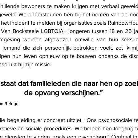
schillende bewoners te maken krijgen met verbaal gewel
 geweld. We ondersteunen hen bij het nemen van de nod
 het incident te melden bij organisaties zoals RainbowHouse
t Van Bockstaele LGBTQIA+ jongeren tussen 18 en 25 jaa
 omgeving werden afgewezen omwille van hun seksuele
s iemand die zich persoonlijk betrokken voelt, zet ik mi
lpen hun leven opnieuw op te bouwen ondanks de discri
drukt hij zijn missie.
estaat dat familieleden die naar hen op zoek
de opvang verschijnen.”
an Refuge
die begeleiding er concreet uitziet. “Ons psychosociale t
tratieve en sociale procedures. We helpen hen toegang te 
diensten te vinden, zoals een psycholoog.” Centraal in