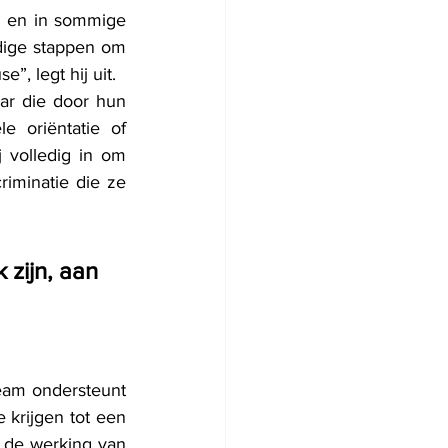
d en in sommige 
ige stappen om 
”, legt hij uit.
r die door hun 
 oriëntatie of 
j volledig in om 
minatie die ze 
 zijn, aan 
eam ondersteunt 
krijgen tot een 
 de werking van 