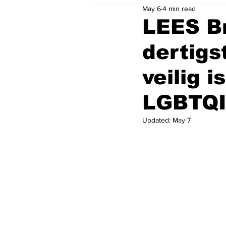
May 6
4 min read
LEES Br
dertigs
veilig 
LGBTQI
Updated:
May 7