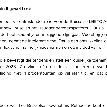
 vindt geweld oké
nen een verontrustende trend voor de Brusselse LGBTQIA
inbowHouse en het Jeugdonderzoeksplatform (JOP) blijk
de hoofdstad al jaren in stijgende lijn gaat. Vooral bij jon
en, neemt de intolerantie toe. Dat is een ontwikkeling d
n toxische mannelijkheidsnormen en de invloed van online
ie bevestigt die tendens en stelt een duidelijke toena
en 2023. Zo vindt één op de vijf jongeren geweld
ijging met 11 procentpunten op vijf jaar tijd, en dat ov
ele van het Brusselse opvanghuis Refuge herkent die