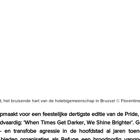
, het bruisende hart van de holebigemeenschap in Brussel © Florenti
opmaakt voor een feestelijke dertigste editie van de Pride, 
rijdvaardig: ‘When Times Get Darker, We Shine Brighter’. G
en transfobe agressie in de hoofdstad al jaren toen
 bieden organisaties als Refuge een broodnodig vangne