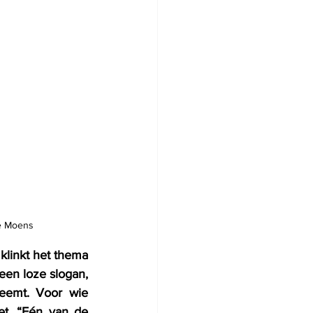
ne Moens
klinkt het thema 
een loze slogan, 
eemt. Voor wie 
t. “Eén van de 