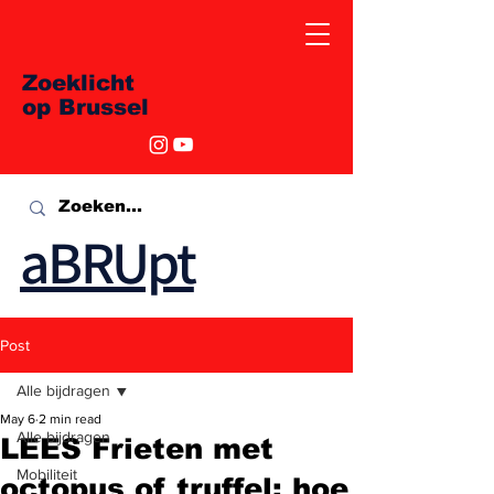
Zoeklicht
op Brussel
aBRUpt
Post
Alle bijdragen
May 6
2 min read
Alle bijdragen
LEES Frieten met
Mobiliteit
octopus of truffel: hoe