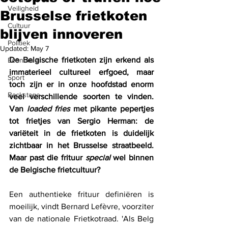
Veiligheid
Brusselse frietkoten
Cultuur
blijven innoveren
Politiek
Updated:
May 7
De Belgische frietkoten zijn erkend als 
Economie
immaterieel cultureel erfgoed, maar 
Sport
toch zijn er in onze hoofdstad enorm 
Backstage
veel verschillende soorten te vinden. 
Van 
loaded fries
 met pikante pepertjes 
tot frietjes van Sergio Herman: de 
variëteit in de frietkoten is duidelijk 
zichtbaar in het Brusselse straatbeeld. 
Maar past die frituur 
special
 wel binnen 
de Belgische frietcultuur?
Een authentieke frituur definiëren is 
moeilijk, vindt Bernard Lefèvre, voorziter 
van de nationale Frietkotraad. 'Als Belg 