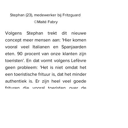
Stephan (23), medewerker bij Fritzguard 
©Maité Fabry
Volgens Stephan trekt dit nieuwe 
concept meer mensen aan: 'Hier komen 
vooral veel Italianen en Spanjaarden 
eten. 90 procent van onze klanten zijn 
toeristen'. En dat vormt volgens Lefèvre 
geen probleem: 'Het is niet omdat het 
een toeristische frituur is, dat het minder 
authentiek is. Er zijn heel veel goede 
frituren die vooral toeristen over de 
vloer krijgen'.
Volgens Lefèvre zijn 
loaded fries
 al 
geruime tijd aan het opkomen. In Gent 
bestaat het Julientje (frieten met 