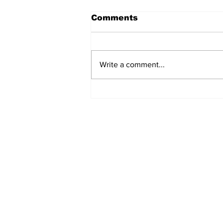
Comments
Write a comment...
Vier dagen chaos,
deadlines en veel te
weinig slaap: zo
beleefden de studenten
de redactieweek
Home
Edito
Alle bijdragen