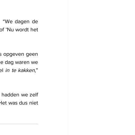
l. “We dagen de 
f ‘Nu wordt het 
as opgeven geen 
de dag waren we 
el 
in te kakken
,” 
 hadden we zelf 
et was dus niet 