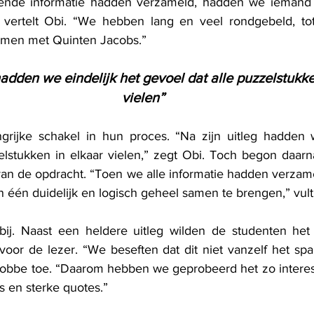
ende informatie hadden verzameld, hadden we iemand 
 vertelt Obi. “We hebben lang en veel rondgebeld, tot 
men met Quinten Jacobs.”
hadden we eindelijk het gevoel dat alle puzzelstukke
vielen”
grijke schakel in hun proces. “Na zijn uitleg hadden w
elstukken in elkaar vielen,” zegt Obi. Toch begon daarn
van de opdracht. “Toen we alle informatie hadden verzame
n één duidelijk en logisch geheel samen te brengen,” vul
 bij. Naast een heldere uitleg wilden de studenten het
voor de lezer. “We beseften dat dit niet vanzelf het span
obbe toe. “Daarom hebben we geprobeerd het zo interess
s en sterke quotes.”