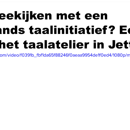
eekijken met een
nds taalinitiatief? 
het taalatelier in Jet
ic.com/video/f0391b_fbf1da65f88246f0aeaa9954de1f0ed4/1080p/m