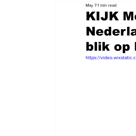
May 7
1 min read
KIJK M
Nederla
blik op 
https://video.wixstat