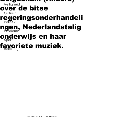
Veiligheid
over de bitse
Cultuur
regeringsonderhandeli
Politiek
ngen, Nederlandstalig
Economie
onderwijs en haar
Sport
favoriete muziek.
Backstage