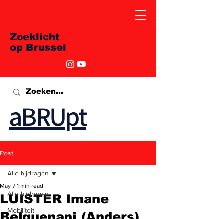
Zoeklicht
op Brussel
aBRUpt
Post
Alle bijdragen
May 7
1 min read
Alle bijdragen
LUISTER Imane
Mobiliteit
Belguenani (Anders)