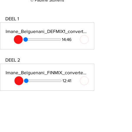
© Pauline Stofferis
DEEL 1
Imane_Belguenani_DEFMIX1_converted_by_soundandgo
14:46
DEEL 2
Imane_Belguenani_FINMIX_converted_by_soundandgo
12:41