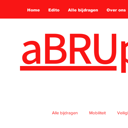
Home
Edito
Alle bijdragen
Over ons
aBRU
Alle bijdragen
Mobiliteit
Veili