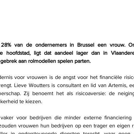
28% van de ondernemers in Brussel een vrouw. On
de hoofdstad, ligt dat aandeel lager dan in Vlaandere
 gebrek aan rolmodellen spelen parten.
dernis voor vrouwen is de angst voor het financiële risic
ngt. Lieve Woutters is consultant en lid van Artemis, e
erschap. Zij benoemt het als risicoaversie: de neiging
kerheid te kiezen.
aker voor bedrijven die minder externe financiering 
o zouden vrouwen hun bedrijven op een trager en eigen 
er in ondersteunende diensten terecht, waar geen gr