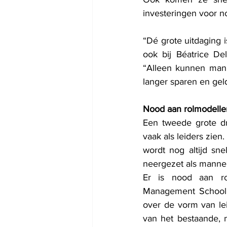
investeringen voor no
“Dé grote uitdaging i
ook bij Béatrice Del
“Alleen kunnen mann
langer sparen en geld
Nood aan rolmodelle
Een tweede grote dr
vaak als leiders zien
wordt nog altijd sn
neergezet als mannel
Er is nood aan ro
Management School, b
over de vorm van le
van het bestaande, m