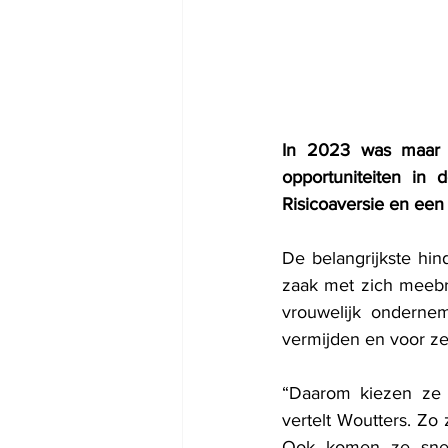
In 2023 was maar 
opportuniteiten in 
Risicoaversie en een
De belangrijkste hin
zaak met zich meebre
vrouwelijk ondernem
vermijden en voor ze
“Daarom kiezen ze v
vertelt Woutters. Z
Ook komen ze snell