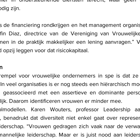
dig zijn. 
s de financiering rondkrijgen en het management organise
fin Diaz, directrice van de Vereniging van Vrouwelijke B
en in de praktijk makkelijker een lening aanvragen.” 
 opzij leggen voor dat risicokapitaal.
n
empel voor vrouwelijke ondernemers in spe is dat ze z
. In veel organisaties is er nog steeds een hiërarchisch mo
el geassocieerd met een assertieve en dominante persoo
ijk. Daarom identificeren vrouwen er minder mee.
lmodellen. Karen Wouters, professor Leadership a
enadrukt dat diversiteit niet enkel gaat over represen
iderschap. “Vrouwen gedragen zich vaak naar de verwac
annelijke leiderschap. Maar er is juist nood aan leiders