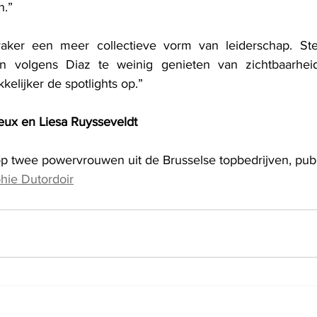
n.”
ker een meer collectieve vorm van leiderschap. Ster
volgens Diaz te weinig genieten van zichtbaarheid e
lijker de spotlights op.”
eux en Liesa Ruysseveldt
 op twee powervrouwen uit de Brusselse topbedrijven, publ
hie Dutordoir