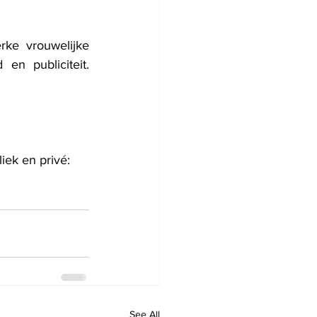
ke vrouwelijke 
n publiciteit. 
iek en privé:
See All