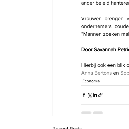
ander beleid hantere
Vrouwen brengen va
ondernemers zouden 
“Mannen zoeken makke
Door Savannah Petri
Hierbij ook een blik
Anna Bertons
 en 
Sop
Economie
Recent Posts