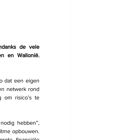
danks de vele 
n en Wallonië. 
o dat een eigen 
en netwerk rond 
 om risico’s te 
nodig hebben”, 
ritme opbouwen. 
ote financiële 