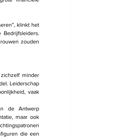
ren”, klinkt het 
edrijfsleiders. 
Vrouwen zouden 
ichzelf minder 
del. Leiderschap 
nlijkheid, vaak 
an de Antwerp 
tatie, maar ook 
htingspatronen 
figuren die een 