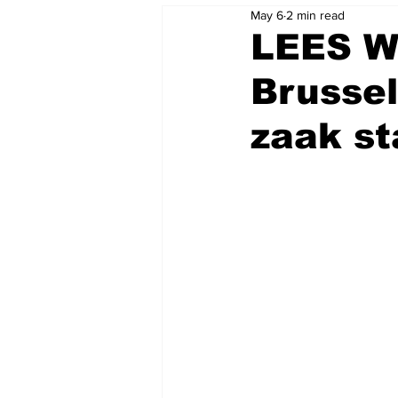
May 6
2 min read
LEES W
Brusse
zaak st